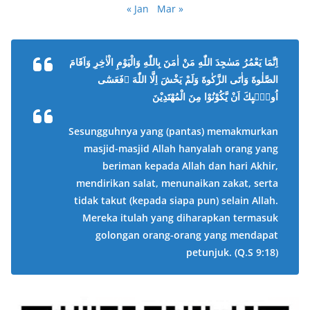
« Jan
Mar »
اِنَّمَا يَعْمُرُ مَسٰجِدَ اللّٰهِ مَنْ اٰمَنَ بِاللّٰهِ وَالْيَوْمِ الْاٰخِرِ وَاَقَامَ
الصَّلٰوةَ وَاٰتَى الزَّكٰوةَ وَلَمْ يَخْشَ اِلَّا اللّٰهَ ۗفَعَسٰٓى
اُولٰۤىِٕكَ اَنْ يَّكُوْنُوْا مِنَ الْمُهْتَدِيْنَ
Sesungguhnya yang (pantas) memakmurkan
masjid-masjid Allah hanyalah orang yang
beriman kepada Allah dan hari Akhir,
mendirikan salat, menunaikan zakat, serta
tidak takut (kepada siapa pun) selain Allah.
Mereka itulah yang diharapkan termasuk
golongan orang-orang yang mendapat
petunjuk.
(Q.S 9:18)