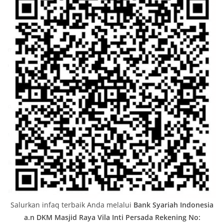
Salurkan infaq terbaik Anda melalui
Bank Syariah Indonesia
a.n DKM Masjid Raya Vila Inti Persada
Rekening No: