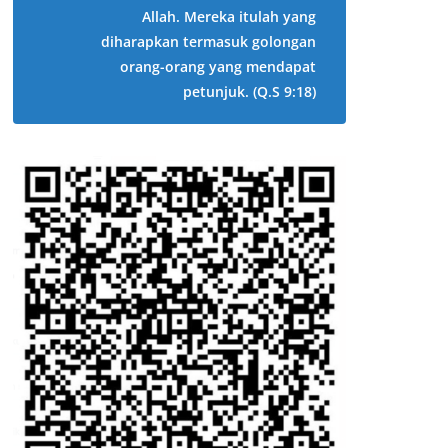
Allah. Mereka itulah yang
diharapkan termasuk golongan
orang-orang yang mendapat
petunjuk.
(Q.S 9:18)