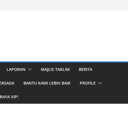
hom Abdul Majid
nti Persada
Raya Vila Inti
fa
risyarat, Santri
ila Inti Persada
Raya Vila Inti
l
LAPORAN
MAJLIS TAKLIM
BERITA
PERSADA
BANTU KAMI LEBIH BAIK
PROFILE
RAYA VIP!