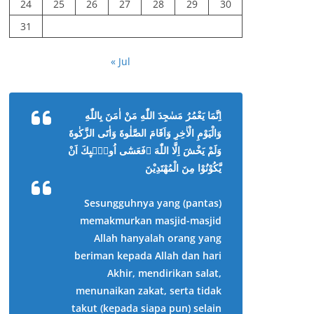
24
25
26
27
28
29
30
31
« Jul
اِنَّمَا يَعْمُرُ مَسٰجِدَ اللّٰهِ مَنْ اٰمَنَ بِاللّٰهِ
وَالْيَوْمِ الْاٰخِرِ وَاَقَامَ الصَّلٰوةَ وَاٰتَى الزَّكٰوةَ
وَلَمْ يَخْشَ اِلَّا اللّٰهَ ۗفَعَسٰٓى اُولٰۤىِٕكَ اَنْ
يَّكُوْنُوْا مِنَ الْمُهْتَدِيْنَ
Sesungguhnya yang (pantas)
memakmurkan masjid-masjid
Allah hanyalah orang yang
beriman kepada Allah dan hari
Akhir, mendirikan salat,
menunaikan zakat, serta tidak
takut (kepada siapa pun) selain