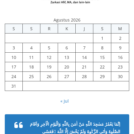
Agustus 2026
S
S
R
K
J
S
M
1
2
3
4
5
6
7
8
9
10
11
12
13
14
15
16
17
18
19
20
21
22
23
24
25
26
27
28
29
30
31
« Jul
اِنَّمَا يَعْمُرُ مَسٰجِدَ اللّٰهِ مَنْ اٰمَنَ بِاللّٰهِ وَالْيَوْمِ الْاٰخِرِ وَاَقَامَ
الصَّلٰوةَ وَاٰتَى الزَّكٰوةَ وَلَمْ يَخْشَ اِلَّا اللّٰهَ ۗفَعَسٰٓى