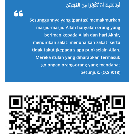
اُولٰۤىِٕكَ اَنْ يَّكُوْنُوْا مِنَ الْمُهْتَدِيْنَ
Sesungguhnya yang (pantas) memakmurkan
masjid-masjid Allah hanyalah orang yang
beriman kepada Allah dan hari Akhir,
mendirikan salat, menunaikan zakat, serta
tidak takut (kepada siapa pun) selain Allah.
Mereka itulah yang diharapkan termasuk
golongan orang-orang yang mendapat
petunjuk.
(Q.S 9:18)