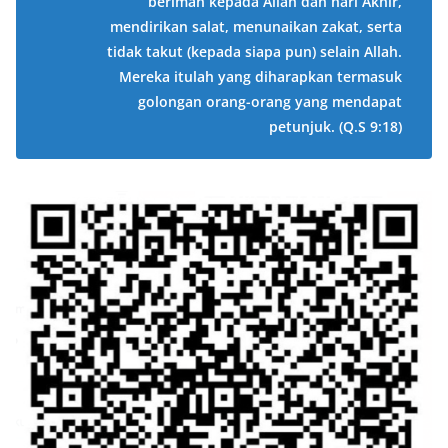
beriman kepada Allah dan hari Akhir,
mendirikan salat, menunaikan zakat, serta
tidak takut (kepada siapa pun) selain Allah.
Mereka itulah yang diharapkan termasuk
golongan orang-orang yang mendapat
petunjuk.
(Q.S 9:18)