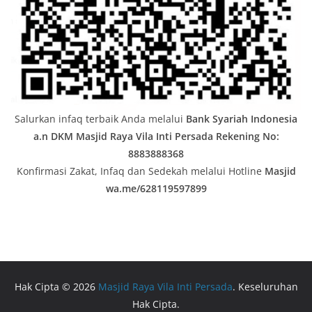
Salurkan infaq terbaik Anda melalui
Bank Syariah Indonesia
a.n DKM Masjid Raya Vila Inti Persada
Rekening No:
8883888368
Konfirmasi Zakat, Infaq dan Sedekah melalui Hotline
Masjid
wa.me/628119597899
Hak Cipta © 2026
Masjid Raya Vila Inti Persada
. Keseluruhan
Hak Cipta.