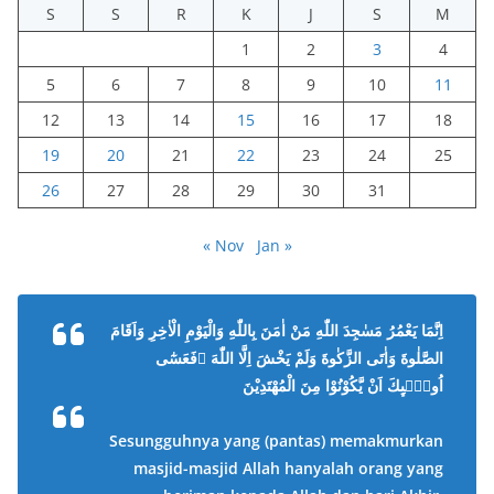
S
S
R
K
J
S
M
1
2
3
4
5
6
7
8
9
10
11
12
13
14
15
16
17
18
19
20
21
22
23
24
25
26
27
28
29
30
31
« Nov
Jan »
اِنَّمَا يَعْمُرُ مَسٰجِدَ اللّٰهِ مَنْ اٰمَنَ بِاللّٰهِ وَالْيَوْمِ الْاٰخِرِ وَاَقَامَ
الصَّلٰوةَ وَاٰتَى الزَّكٰوةَ وَلَمْ يَخْشَ اِلَّا اللّٰهَ ۗفَعَسٰٓى
اُولٰۤىِٕكَ اَنْ يَّكُوْنُوْا مِنَ الْمُهْتَدِيْنَ
Sesungguhnya yang (pantas) memakmurkan
masjid-masjid Allah hanyalah orang yang