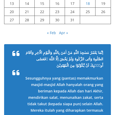
13
14
15
16
17
18
19
20
21
22
23
24
25
26
27
28
29
30
31
« Feb
Apr »
اِنَّمَا يَعْمُرُ مَسٰجِدَ اللّٰهِ مَنْ اٰمَنَ بِاللّٰهِ وَالْيَوْمِ الْاٰخِرِ وَاَقَامَ
الصَّلٰوةَ وَاٰتَى الزَّكٰوةَ وَلَمْ يَخْشَ اِلَّا اللّٰهَ ۗفَعَسٰٓى
اُولٰۤىِٕكَ اَنْ يَّكُوْنُوْا مِنَ الْمُهْتَدِيْنَ
Sesungguhnya yang (pantas) memakmurkan
masjid-masjid Allah hanyalah orang yang
beriman kepada Allah dan hari Akhir,
mendirikan salat, menunaikan zakat, serta
tidak takut (kepada siapa pun) selain Allah.
Mereka itulah yang diharapkan termasuk