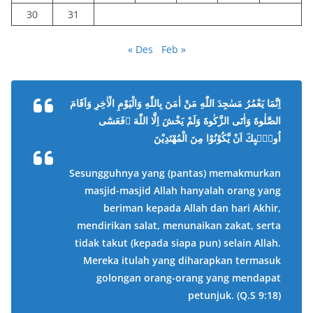
30
31
« Des
Feb »
اِنَّمَا يَعْمُرُ مَسٰجِدَ اللّٰهِ مَنْ اٰمَنَ بِاللّٰهِ وَالْيَوْمِ الْاٰخِرِ وَاَقَامَ
الصَّلٰوةَ وَاٰتَى الزَّكٰوةَ وَلَمْ يَخْشَ اِلَّا اللّٰهَ ۗفَعَسٰٓى
اُولٰۤىِٕكَ اَنْ يَّكُوْنُوْا مِنَ الْمُهْتَدِيْنَ
Sesungguhnya yang (pantas) memakmurkan
masjid-masjid Allah hanyalah orang yang
beriman kepada Allah dan hari Akhir,
mendirikan salat, menunaikan zakat, serta
tidak takut (kepada siapa pun) selain Allah.
Mereka itulah yang diharapkan termasuk
golongan orang-orang yang mendapat
petunjuk.
(Q.S 9:18)