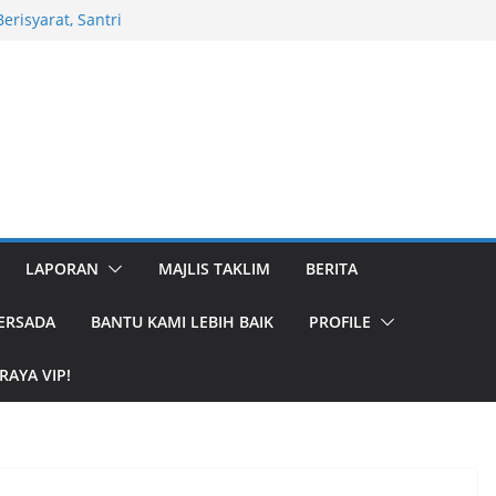
Raya Vila Inti
fa
risyarat, Santri
ila Inti Persada
Raya Vila Inti
l
hom Abdul Majid
nti Persada
LAPORAN
MAJLIS TAKLIM
BERITA
PERSADA
BANTU KAMI LEBIH BAIK
PROFILE
RAYA VIP!