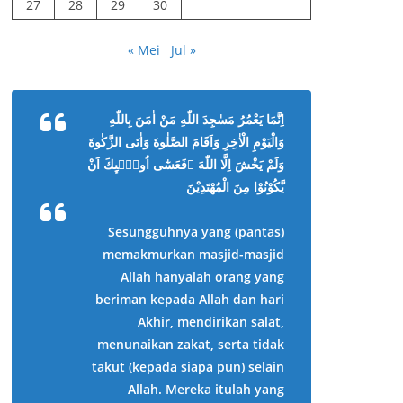
27
28
29
30
« Mei
Jul »
اِنَّمَا يَعْمُرُ مَسٰجِدَ اللّٰهِ مَنْ اٰمَنَ بِاللّٰهِ
وَالْيَوْمِ الْاٰخِرِ وَاَقَامَ الصَّلٰوةَ وَاٰتَى الزَّكٰوةَ
وَلَمْ يَخْشَ اِلَّا اللّٰهَ ۗفَعَسٰٓى اُولٰۤىِٕكَ اَنْ
يَّكُوْنُوْا مِنَ الْمُهْتَدِيْنَ
Sesungguhnya yang (pantas)
memakmurkan masjid-masjid
Allah hanyalah orang yang
beriman kepada Allah dan hari
Akhir, mendirikan salat,
menunaikan zakat, serta tidak
takut (kepada siapa pun) selain
Allah. Mereka itulah yang