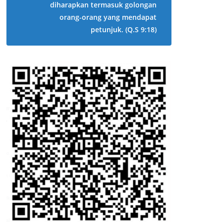
diharapkan termasuk golongan
orang-orang yang mendapat
petunjuk.
(Q.S 9:18)