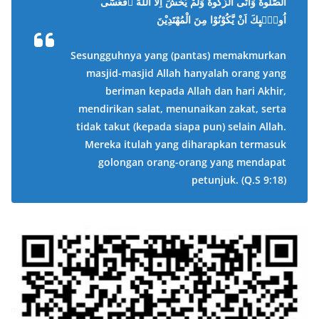
الصَّلٰوةَ وَاٰتَى الزَّكٰوةَ وَلَمْ يَخْشَ اِلَّا اللّٰهَ ۗفَعَسٰٓى
اُولٰۤىِٕكَ اَنْ يَّكُوْنُوْا مِنَ الْمُهْتَدِيْنَ
Sesungguhnya yang (pantas) memakmurkan
masjid-masjid Allah hanyalah orang yang
beriman kepada Allah dan hari Akhir,
mendirikan salat, menunaikan zakat, serta
tidak takut (kepada siapa pun) selain Allah.
Mereka itulah yang diharapkan termasuk
golongan orang-orang yang mendapat
petunjuk.
(Q.S 9:18)