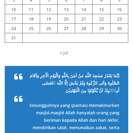
10
11
12
13
14
15
16
17
18
19
20
21
22
23
24
25
26
27
28
29
30
31
« Jul
اِنَّمَا يَعْمُرُ مَسٰجِدَ اللّٰهِ مَنْ اٰمَنَ بِاللّٰهِ وَالْيَوْمِ الْاٰخِرِ وَاَقَامَ
الصَّلٰوةَ وَاٰتَى الزَّكٰوةَ وَلَمْ يَخْشَ اِلَّا اللّٰهَ ۗفَعَسٰٓى
اُولٰۤىِٕكَ اَنْ يَّكُوْنُوْا مِنَ الْمُهْتَدِيْنَ
Sesungguhnya yang (pantas) memakmurkan
masjid-masjid Allah hanyalah orang yang
beriman kepada Allah dan hari Akhir,
mendirikan salat, menunaikan zakat, serta