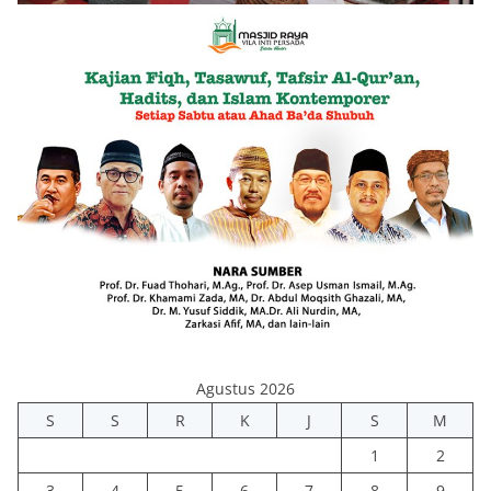
Agustus 2026
S
S
R
K
J
S
M
1
2
3
4
5
6
7
8
9