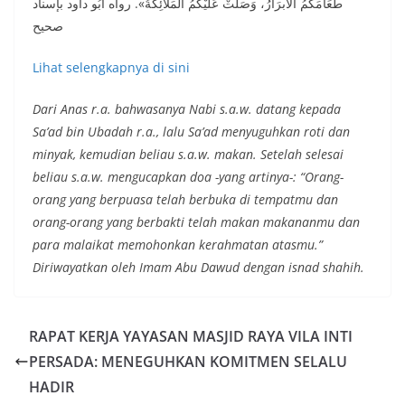
طَعَامَكُمُ الأَبرَارُ، وَصَلَّتْ عَلَيْكُمُ المَلاَئِكَةُ». رواه أَبُو داود بإسناد
صحيح
Lihat selengkapnya di sini
Dari Anas r.a. bahwasanya Nabi s.a.w. datang kepada
Sa’ad bin Ubadah r.a., lalu Sa’ad menyuguhkan roti dan
minyak, kemudian beliau s.a.w. makan. Setelah selesai
beliau s.a.w. mengucapkan doa -yang artinya-: “Orang-
orang yang berpuasa telah berbuka di tempatmu dan
orang-orang yang berbakti telah makan makananmu dan
para malaikat memohonkan kerahmatan atasmu.”
Diriwayatkan oleh Imam Abu Dawud dengan isnad shahih.
RAPAT KERJA YAYASAN MASJID RAYA VILA INTI
PERSADA: MENEGUHKAN KOMITMEN SELALU
HADIR