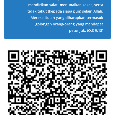
mendirikan salat, menunaikan zakat, serta
tidak takut (kepada siapa pun) selain Allah.
Mereka itulah yang diharapkan termasuk
golongan orang-orang yang mendapat
petunjuk.
(Q.S 9:18)