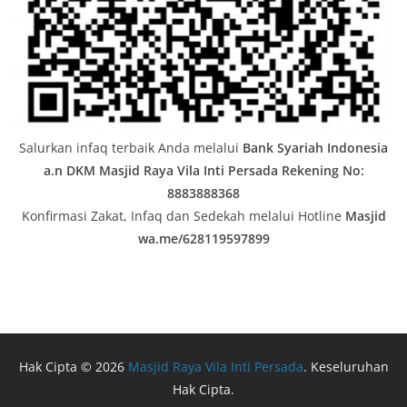
Salurkan infaq terbaik Anda melalui
Bank Syariah Indonesia
a.n DKM Masjid Raya Vila Inti Persada
Rekening No:
8883888368
Konfirmasi Zakat, Infaq dan Sedekah melalui Hotline
Masjid
wa.me/628119597899
Hak Cipta © 2026
Masjid Raya Vila Inti Persada
. Keseluruhan
Hak Cipta.