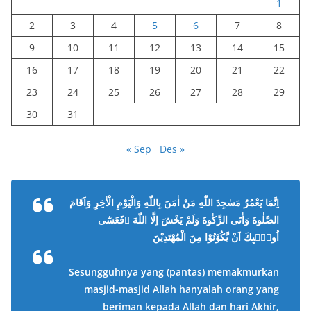
1
2
3
4
5
6
7
8
9
10
11
12
13
14
15
16
17
18
19
20
21
22
23
24
25
26
27
28
29
30
31
« Sep
Des »
اِنَّمَا يَعْمُرُ مَسٰجِدَ اللّٰهِ مَنْ اٰمَنَ بِاللّٰهِ وَالْيَوْمِ الْاٰخِرِ وَاَقَامَ
الصَّلٰوةَ وَاٰتَى الزَّكٰوةَ وَلَمْ يَخْشَ اِلَّا اللّٰهَ ۗفَعَسٰٓى
اُولٰۤىِٕكَ اَنْ يَّكُوْنُوْا مِنَ الْمُهْتَدِيْنَ
Sesungguhnya yang (pantas) memakmurkan
masjid-masjid Allah hanyalah orang yang
beriman kepada Allah dan hari Akhir,