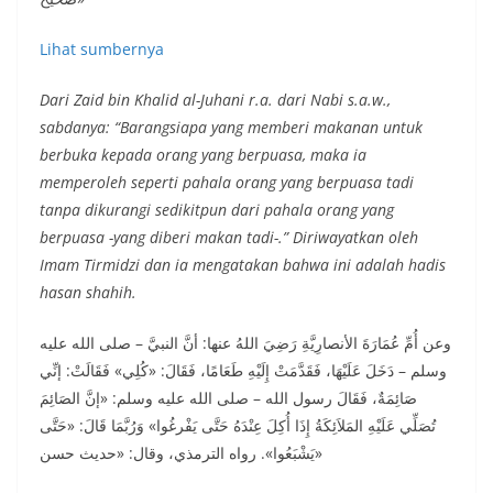
Lihat sumbernya
Dari Zaid bin Khalid al-Juhani r.a. dari Nabi s.a.w.,
sabdanya: “Barangsiapa yang memberi makanan untuk
berbuka kepada orang yang berpuasa, maka ia
memperoleh seperti pahala orang yang berpuasa tadi
tanpa dikurangi sedikitpun dari pahala orang yang
berpuasa -yang diberi makan tadi-.” Diriwayatkan oleh
Imam Tirmidzi dan ia mengatakan bahwa ini adalah hadis
hasan shahih.
وعن أُمِّ عُمَارَةَ الأنصارِيَّةِ رَضِيَ اللهُ عنها: أنَّ النبيَّ – صلى الله عليه
وسلم – دَخَلَ عَلَيْهَا، فَقَدَّمَتْ إِلَيْهِ طَعَامًا، فَقَالَ: «كُلِي» فَقَالَتْ: إنِّي
صَائِمَةٌ، فَقَالَ رسول الله – صلى الله عليه وسلم: «إنَّ الصَائِمَ
تُصَلِّي عَلَيْهِ المَلاَئِكَةُ إِذَا أُكِلَ عِنْدَهُ حَتَّى يَفْرغُوا» وَرُبَّمَا قَالَ: «حَتَّى
يَشْبَعُوا». رواه الترمذي، وقال: «حديث حسن»